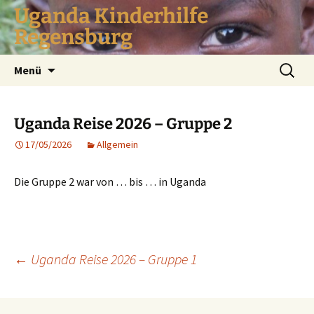
Zum
Uganda Kinderhilfe
Inhalt
Regensburg
springen
Suchen
Menü
nach:
Uganda Reise 2026 – Gruppe 2
17/05/2026
Allgemein
Die Gruppe 2 war von … bis … in Uganda
Beitragsnavigation
←
Uganda Reise 2026 – Gruppe 1