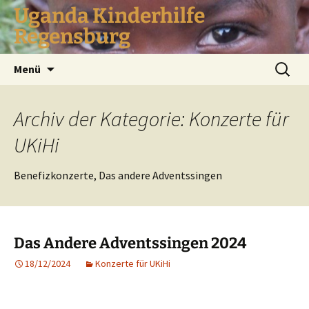
Zum
Uganda Kinderhilfe
Inhalt
Regensburg
springen
Suchen
Menü
nach:
Archiv der Kategorie: Konzerte für
UKiHi
Benefizkonzerte, Das andere Adventssingen
Das Andere Adventssingen 2024
18/12/2024
Konzerte für UKiHi